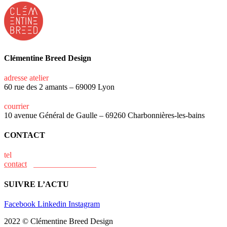
Clémentine Breed Design
adresse atelier
60 rue des 2 amants – 69009 Lyon
courrier
10 avenue Général de Gaulle – 69260 Charbonnières-les-bains
CONTACT
tel
+33 (0)6 15 73 31 02
contact
@clementine-breed.fr
SUIVRE L’ACTU
Facebook
Linkedin
Instagram
2022 © Clémentine Breed Design