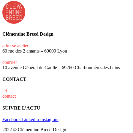
Clémentine Breed Design
adresse atelier
60 rue des 2 amants – 69009 Lyon
courrier
10 avenue Général de Gaulle – 69260 Charbonnières-les-bains
CONTACT
tel
+33 (0)6 15 73 31 02
contact
@clementine-breed.fr
SUIVRE L’ACTU
Facebook
Linkedin
Instagram
2022 © Clémentine Breed Design