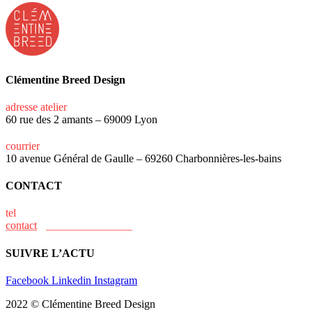
Clémentine Breed Design
adresse atelier
60 rue des 2 amants – 69009 Lyon
courrier
10 avenue Général de Gaulle – 69260 Charbonnières-les-bains
CONTACT
tel
+33 (0)6 15 73 31 02
contact
@clementine-breed.fr
SUIVRE L’ACTU
Facebook
Linkedin
Instagram
2022 © Clémentine Breed Design