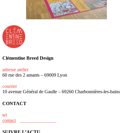
Clémentine Breed Design
adresse atelier
60 rue des 2 amants – 69009 Lyon
courrier
10 avenue Général de Gaulle – 69260 Charbonnières-les-bains
CONTACT
tel
+33 (0)6 15 73 31 02
contact
@clementine-breed.fr
SUIVRE L’ACTU